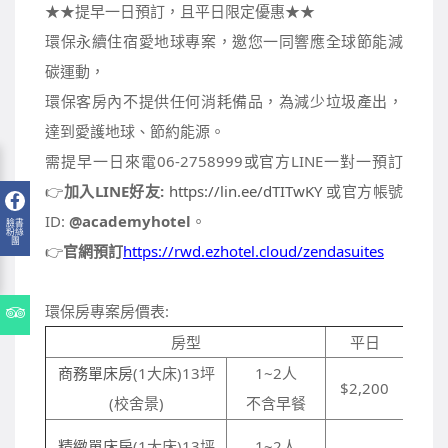
★★提早一日預訂，且平日限定優惠★★
環保永續住宿愛地球專案，邀您一同響應全球節能減
碳運動，
環保客房內不提供任何消耗備品，為減少垃圾產出，
達到愛護地球、節約能源。
需提早一日來電06-2758999或官方LINE一對一預訂
👉
加入LINE好友:
https://lin.ee/dTITwKY
或官方帳號
ID:
@academyhotel
。
👉
官網預訂
https://rwd.ezhotel.cloud/zendasuites
環保房專案房價表:
房型
平日
商務單床房
(1大床)13坪
1~2人
$2,200
(校舍景)
不含早餐
精緻單床房
(1大床)13坪
1~2人