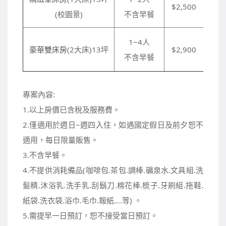
$2,500
(校園景)
不含早餐
1~4人
豪華雙床房
(2大床)13坪
$2,900
不含早餐
專案內容:
1.以上房價已含稅及服務費。
2.僅適用於週日~週四入住，如遇國定假日及前夕恕不
適用，每日限量販售。
3.不含早餐。
4.不提供消耗備品(咖啡包.茶包.調棒.礦泉水.文具組.洗
髮精.沐浴乳.洗手乳.刮鬍刀.棉花棒.梳子.牙刷組.拖鞋.
紙袋.洗衣袋.浴巾.毛巾.報紙….等) 。
5.需提早一日預訂，恕不接受當日預訂。